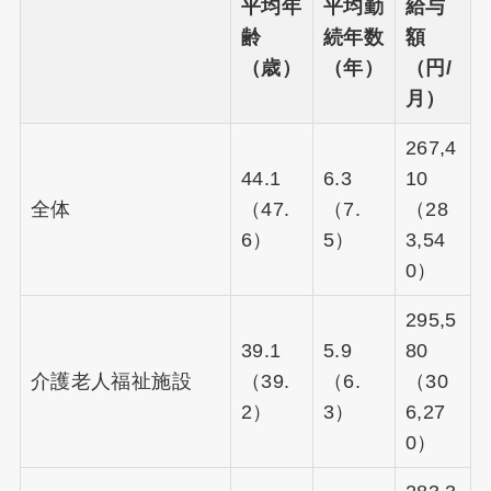
平均年
平均勤
給与
齢
続年数
額
（歳）
（年）
（円/
月）
267,4
44.1
6.3
10
全体
（47.
（7.
（28
6）
5）
3,54
0）
295,5
39.1
5.9
80
介護老人福祉施設
（39.
（6.
（30
2）
3）
6,27
0）