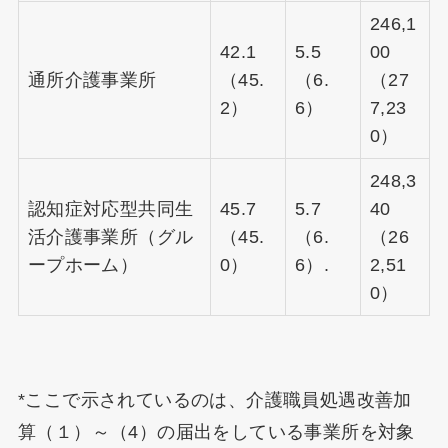
246,1
42.1
5.5
00
通所介護事業所
（45.
（6.
（27
2）
6）
7,23
0）
248,3
認知症対応型共同生
45.7
5.7
40
活介護事業所（グル
（45.
（6.
（26
ープホーム）
0）
6）.
2,51
0）
*ここで示されているのは、介護職員処遇改善加
算（１）～（4）の届出をしている事業所を対象